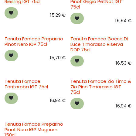
Riesling IGT 75cl
Pinot Grigio PetNat IGT
75cl
15,29
€
15,54
€
Tenuta Fornace Preparino
Tenuta Fornace Gocce Di
Pinot Nero IGP 75cl
Luce Timorasso Riserva
DOP 75cl
15,70
€
16,53
€
Tenuta Fornace
Tenuta Fornace Zio Timo &
Tantaroba IGT 75cl
Zio Pino Timorasso IGT
75cl
16,94
€
16,94
€
Tenuta Fornace Preparino
Pinot Nero IGP Magnum
150cl