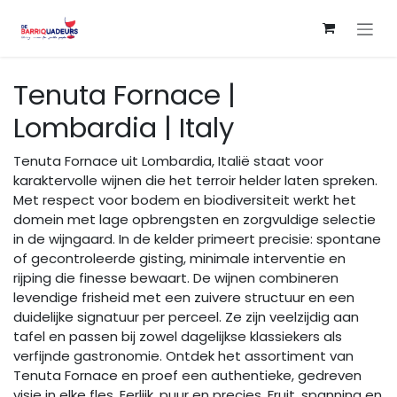
Overslaan naar inhoud
Tenuta Fornace |
Lombardia | Italy
Tenuta Fornace uit Lombardia, Italië staat voor
karaktervolle wijnen die het terroir helder laten spreken.
Met respect voor bodem en biodiversiteit werkt het
domein met lage opbrengsten en zorgvuldige selectie
in de wijngaard. In de kelder primeert precisie: spontane
of gecontroleerde gisting, minimale interventie en
rijping die finesse bewaart. De wijnen combineren
levendige frisheid met een zuivere structuur en een
duidelijke signatuur per perceel. Ze zijn veelzijdig aan
tafel en passen bij zowel dagelijkse klassiekers als
verfijnde gastronomie. Ontdek het assortiment van
Tenuta Fornace en proef een authentieke, gedreven
visie in elke fles. Eerlijk, puur en precies. Fruit, spanning en