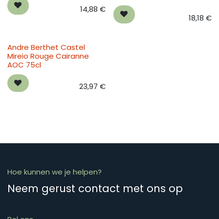
14,88
€
18,18
€
Andre Berthet Castel
Mireio Rouge Cairanne
AOC 75cl
23,97
€
Hoe kunnen we je helpen?
Neem gerust contact met ons op