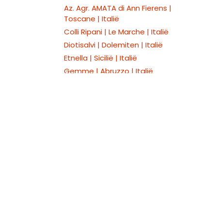
Az. Agr. AMATA di Ann Fierens |
Toscane | Italië
Colli Ripani | Le Marche | Italië
Diotisalvi | Dolemiten | Italië
Etnella | Sicilië | Italië
Gemme | Abruzzo | Italië
Gioia | Prosecco | Italië
La Stesa | Toscane | Italië
Spiritus Terrae | Abruzzo |
Italië
Torre | Emiglia Romana | Italië
Hoe kunnen we je helpen?
Podere Sotte | Italië
Bel on
Poderi Borselli | Toscane |
Neem gerust contact
+32
Italië
met ons op
Bottled by Seravini | Sicilië |
Italië
Atavus wines | Priorat &