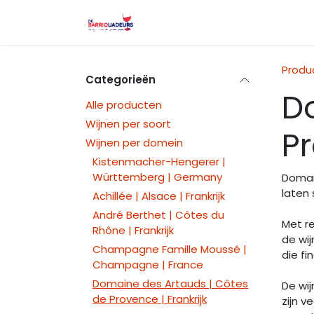
Overslaan naar inhoud
Startpagina
Wijnfestival l
Produ
Categorieën
D
Alle producten
Wijnen per soort
Pr
Wijnen per domein
Kistenmacher-Hengerer |
Württemberg | Germany
Domain
laten
Achillée | Alsace | Frankrijk
André Berthet | Côtes du
Met r
Rhône | Frankrijk
de wij
Champagne Famille Moussé |
die f
Champagne | France
Domaine des Artauds | Côtes
De wij
de Provence | Frankrijk
zijn v