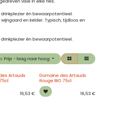
reven visie in elke fles.
op drinkplezier én bewaarpotentieel.
wijngaard en kelder. Typisch, tijdloos en
op drinkplezier én bewaarpotentieel.
Prijs - laag naar hoog
p:
des Artauds
Domaine des Artauds
 75cl
Rouge BIO 75cl
16,53
€
16,53
€