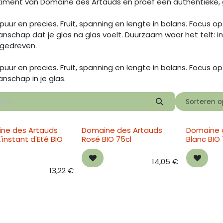
iment van Domaine des Artauds en proef een authentieke, ged
k, puur en precies. Fruit, spanning en lengte in balans. Focus 
schap dat je glas na glas voelt. Duurzaam waar het telt: in 
irgedreven.
k, puur en precies. Fruit, spanning en lengte in balans. Focus 
nschap in je glas.
Sorteren o
ne des Artauds
Domaine des Artauds
Domaine 
'instant d'Eté BIO
Rosé BIO 75cl
Blanc BIO
14,05
€
13,22
€