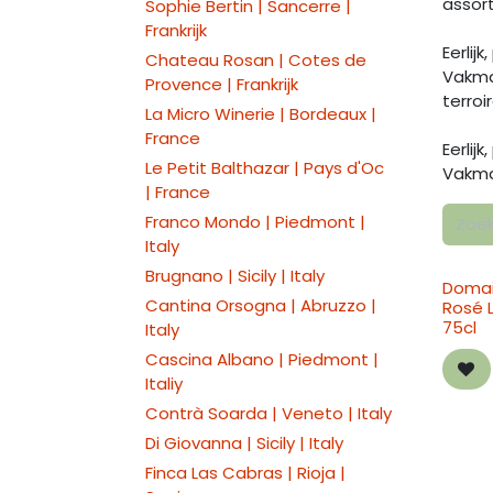
assort
Sophie Bertin | Sancerre |
Frankrijk
Eerlij
Chateau Rosan | Cotes de
Vakman
Provence | Frankrijk
terro
La Micro Winerie | Bordeaux |
France
Eerlij
Le Petit Balthazar | Pays d'Oc
Vakma
| France
Franco Mondo | Piedmont |
Italy
Brugnano | Sicily | Italy
Domai
Cantina Orsogna | Abruzzo |
Rosé L
75cl
Italy
Cascina Albano | Piedmont |
Italiy
Contrà Soarda | Veneto | Italy
Di Giovanna | Sicily | Italy
Finca Las Cabras | Rioja |