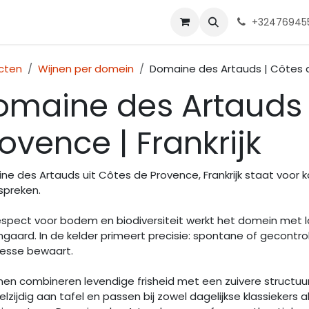
ente 2025
Shop
Onze wijnmakers
Over ons
Contact
Ga
+32476945
cten
Wijnen per domein
Domaine des Artauds | Côtes de
omaine des Artauds 
ovence | Frankrijk
e des Artauds uit Côtes de Provence, Frankrijk staat voor kar
 spreken.
espect voor bodem en biodiversiteit werkt het domein met l
ngaard. In de kelder primeert precisie: spontane of gecontrol
inesse bewaart.
nen combineren levendige frisheid met een zuivere structuur 
eelzijdig aan tafel en passen bij zowel dagelijkse klassiekers