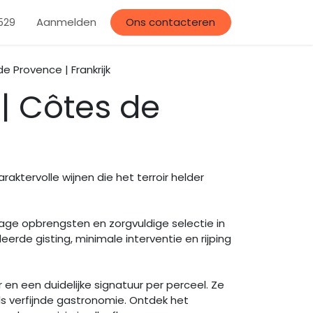
llerij
Aanmelden
Evenementen
Afspraak
Ons contacteren
529
 Provence | Frankrijk
| Côtes de
aktervolle wijnen die het terroir helder
age opbrengsten en zorgvuldige selectie in
eerde gisting, minimale interventie en rijping
en een duidelijke signatuur per perceel. Ze
 als verfijnde gastronomie. Ontdek het