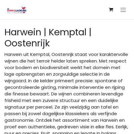
Overslaan naar inhoud
Harwein | Kemptal |
Oostenrijk
Harwein uit Kemptal, Oostenrijk staat voor karaktervolle
wijnen die het terroir helder laten spreken. Met respect
voor bodem en biodiversiteit werkt het domein met
lage opbrengsten en zorgvuldige selectie in de
wijngaard. In de kelder primeert precisie: spontane of
gecontroleerde gisting, minimale interventie en rijping
die finesse bewaart. De wijnen combineren levendige
frisheid met een zuivere structuur en een duidelijke
signatuur per perceel. Ze zijn veelzijdig aan tafel en
passen bij zowel dagelijkse klassiekers als verfijnde
gastronomie. Ontdek het assortiment van Harwein en
proef een authentieke, gedreven visie in elke fles. Eerlijk,
puur en precies. Fruit, spanning en lengte in balans.