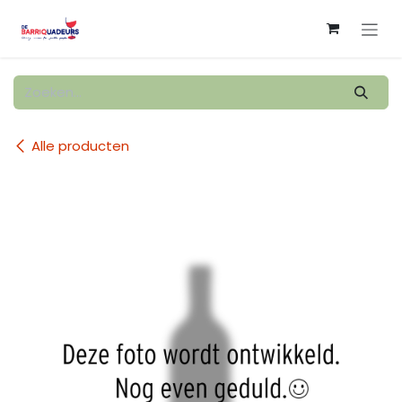
Overslaan naar inhoud
Alle producten