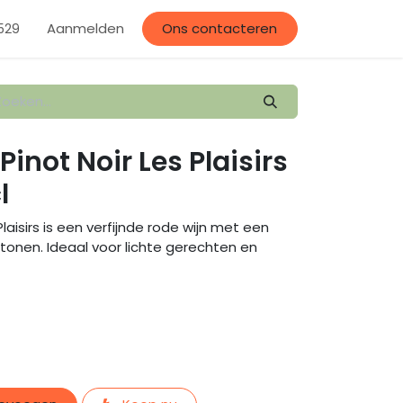
llerij
Aanmelden
Evenementen
Afspraak
Ons contacteren
529
Pinot Noir Les Plaisirs
l
Plaisirs is een verfijnde rode wijn met een
 tonen. Ideaal voor lichte gerechten en