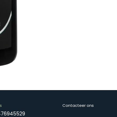
s
Contacteer ons
476945529