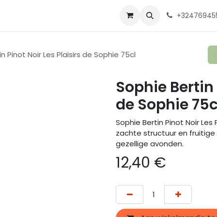
ente 2025
Shop
Onze wijnmakers
Over ons
Contact
Ga
+32476945
n Pinot Noir Les Plaisirs de Sophie 75cl
Sophie Bertin 
de Sophie 75c
Sophie Bertin Pinot Noir Les 
zachte structuur en fruitige
gezellige avonden.
12,40
€