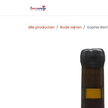
Overslaan naar inhoud
Startpagina
Wijnfestival l
Alle producten
Rode wijnen
Sophie Berti