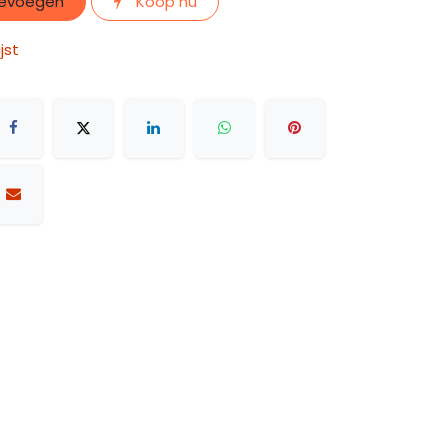
oevoegen
Koop nu
jst