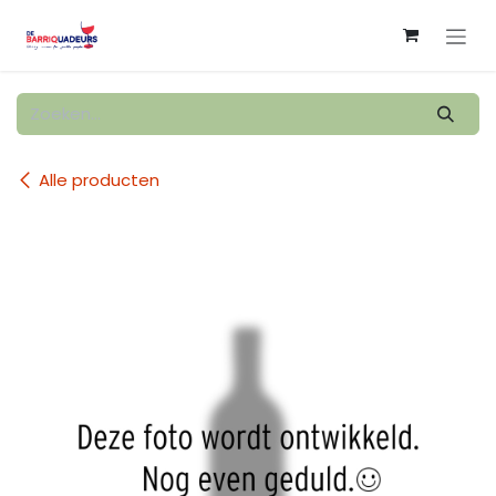
Overslaan naar inhoud
Alle producten