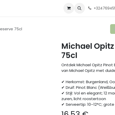
ente 2025
Shop
Onze wijnmakers
Over ons
Contact
Ga
+32476945
Reserve 75cl
Michael Opitz
75cl
Ontdek Michael Opitz Pinot B
van Michael Opitz met duidel
✔ Herkomst: Burgenland, Oo
✔ Druif: Pinot Blanc (Weißb
✔ Stijl: Vol en elegant; 12 
zuren, licht roostertoon
✔ Serveertip: 10–12°C; grote
16,53
€