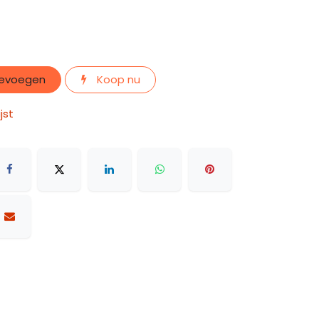
oevoegen
Koop nu
jst