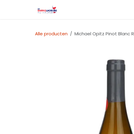
Overslaan naar inhoud
Startpagina
Wijnfestival l
Alle producten
Michael Opitz Pinot Blanc 