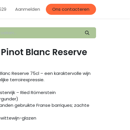
llerij
Aanmelden
Evenementen
Afspraak
Ons contacteren
529
 Pinot Blanc Reserve
lanc Reserve 75cl – een karaktervolle wijn
ijke terroirexpressie.
stenrijk – Ried Römerstein
urgunder)
maanden gebruikte Franse barriques; zachte
 wittewijn-glazen