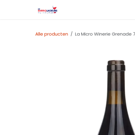
Overslaan naar inhoud
Startpagina
Wijnfestival l
Alle producten
La Micro Winerie Grenade 