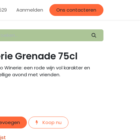
llerij
Aanmelden
Evenementen
Afspraak
Ons contacteren
529
rie Grenade 75cl
 Winerie: een rode wijn vol karakter en
llige avond met vrienden.
oevoegen
Koop nu
jst