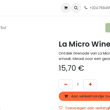
ente 2025
Shop
Onze wijnmakers
Over ons
Contact
Ga
+32476945
75cl
La Micro Wine
Ontdek Grenade van La Micro
smaak. Ideaal voor een geze
15,70
€
Aan winkelmandje t
Toevoegen aan verlangli