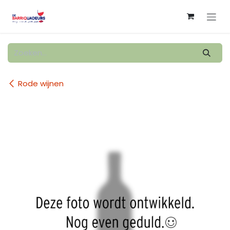
Overslaan naar inhoud
Rode wijnen