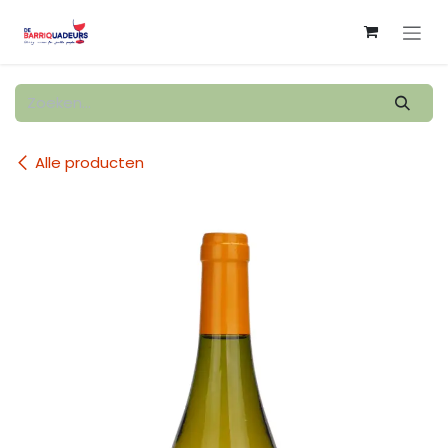
Overslaan naar inhoud
Alle producten