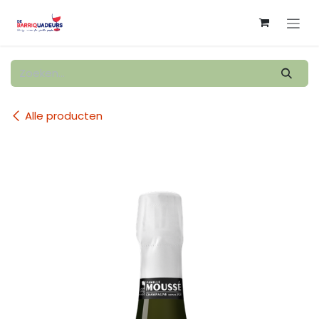
Overslaan naar inhoud
Alle producten