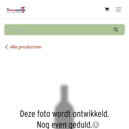
Overslaan naar inhoud
Alle producten